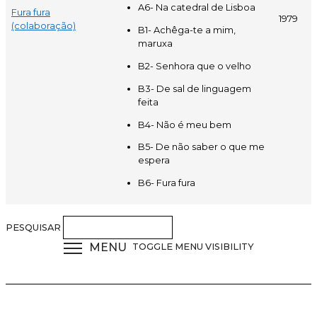
A6- Na catedral de Lisboa
Fura fura
1979
(colaboração)
B1- Achêga-te a mim,
maruxa
B2- Senhora que o velho
B3- De sal de linguagem
feita
B4- Não é meu bem
B5- De não saber o que me
espera
B6- Fura fura
PESQUISAR
MENU
TOGGLE MENU VISIBILITY