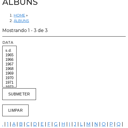
ÁLBUNS
HOME
»
ÁLBUNS
Mostrando 1 - 3 de 3
DATA
.
|
1
|
A
|
B
|
C
|
D
|
E
|
F
|
G
|
H
|
I
|
J
|
L
|
M
|
N
|
O
|
P
|
Q
|