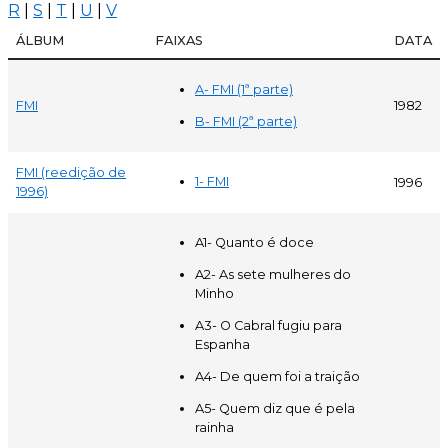
R
|
S
|
T
|
U
|
V
ÁLBUM
FAIXAS
DATA
A- FMI (1ª parte)
FMI
1982
B- FMI (2ª parte)
FMI (reedição de
1- FMI
1996
1996)
A1- Quanto é doce
A2- As sete mulheres do
Minho
A3- O Cabral fugiu para
Espanha
A4- De quem foi a traição
A5- Quem diz que é pela
rainha