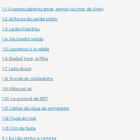
1-1: Quantas saberes amar, amigo (ou mar de Vigo)
1-2: Ai flores do verde pinho
1-3: Leda m'and'eu
1-4: Ma madre velida
1-5: Levantou-s' a velida
1-6: Bailad' hoje, ai filha
1-7: Lelia doura
1-8: Ronda do soldadinho
1-9: Mãos ao ar!
1-10: Le proscrit de 1871
1-11: Cantar da viúva de emigrante
1-12: Fuga do mar
1-13: Fim de festa
2-1: Eu não tenho a certeza