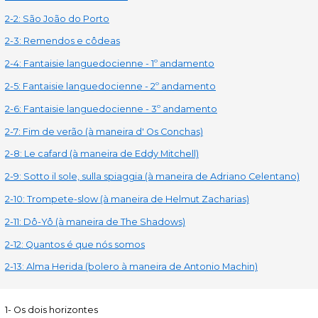
2-2: São João do Porto
2-3: Remendos e côdeas
2-4: Fantaisie languedocienne - 1º andamento
2-5: Fantaisie languedocienne - 2º andamento
2-6: Fantaisie languedocienne - 3º andamento
2-7: Fim de verão (à maneira d' Os Conchas)
2-8: Le cafard (à maneira de Eddy Mitchell)
2-9: Sotto il sole, sulla spiaggia (à maneira de Adriano Celentano)
2-10: Trompete-slow (à maneira de Helmut Zacharias)
2-11: Dô-Yô (à maneira de The Shadows)
2-12: Quantos é que nós somos
2-13: Alma Herida (bolero à maneira de Antonio Machin)
1- Os dois horizontes