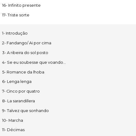
16- Infinito presente
17- Triste sorte
1- Introdução
2- Fandango/ Ai por cima
3- A ribeira do sol posto
4- Se eu soubesse que voando...
5- Romance da lhoba
6- Lenga lenga
7- Cinco por quatro
8- La sarandillera
9- Talvez que sonhando
10- Marcha
11- Décimas