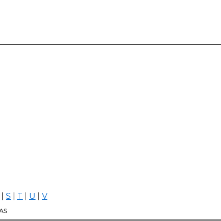
|
S
|
T
|
U
|
V
AS