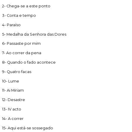
2- Chega-se a este ponto
3- Conta e tempo
4- Paraíso
5- Medalha da Senhora das Dores
6- Passaste por mim
7- Ao correr da pena
8- Quando o fado acontece
9- Quatro facas
10- Lume
11- Ai Miriam
12- Desastre
13- IV acto
14- A correr
15- Aqui está-se sossegado