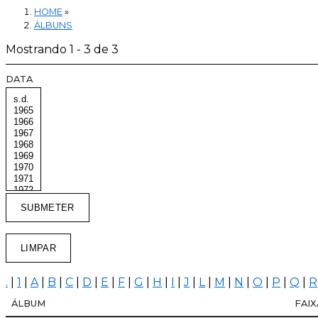
HOME
»
ÁLBUNS
Mostrando 1 - 3 de 3
DATA
.
|
1
|
A
|
B
|
C
|
D
|
E
|
F
|
G
|
H
|
I
|
J
|
L
|
M
|
N
|
O
|
P
|
Q
|
R
ÁLBUM
FAIX