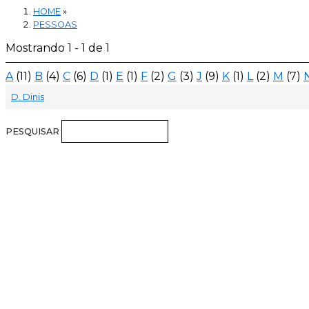
HOME
»
PESSOAS
Mostrando 1 - 1 de 1
A
(11)
B
(4)
C
(6)
D
(1)
E
(1)
F
(2)
G
(3)
J
(9)
K
(1)
L
(2)
M
(7)
D. Dinis
PESQUISAR