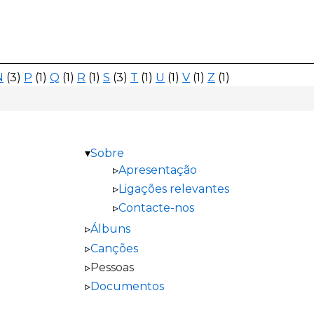
N
(3)
P
(1)
Q
(1)
R
(1)
S
(3)
T
(1)
U
(1)
V
(1)
Z
(1)
Sobre
Apresentação
Ligações relevantes
Contacte-nos
Álbuns
Canções
Pessoas
Documentos