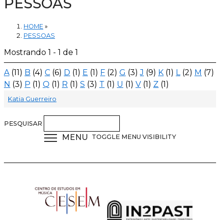
PESSOAS
HOME
»
PESSOAS
Mostrando 1 - 1 de 1
A
(11)
B
(4)
C
(6)
D
(1)
E
(1)
F
(2)
G
(3)
J
(9)
K
(1)
L
(2)
M
(7)
N
(3)
P
(1)
Q
(1)
R
(1)
S
(3)
T
(1)
U
(1)
V
(1)
Z
(1)
Katia Guerreiro
PESQUISAR
MENU
TOGGLE MENU VISIBILITY