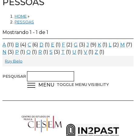
PESSOAS
HOME
»
PESSOAS
Mostrando 1 - 1 de 1
A
(11)
B
(4)
C
(6)
D
(1)
E
(1)
F
(2)
G
(3)
J
(9)
K
(1)
L
(2)
M
(7)
N
(3)
P
(1)
Q
(1)
R
(1)
S
(3)
T
(1)
U
(1)
V
(1)
Z
(1)
Ruy Belo
PESQUISAR
MENU
TOGGLE MENU VISIBILITY