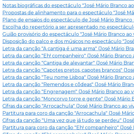
Notas biográficas do espectáculo "José Mário Branco ao
Propostas de alinhamento para o espectáculo "José Már
Plano de ensaios do espectáculo de José Mário Branco 
Escolha do repertório a ser apresentado no espectácul
Guião provisório do espectáculo "José Mário Branco ao 
Disposição do palco e dos músicos no espectáculo "Jos
Letra da canção "A cantiga é uma arma" (José Mário Br
Letra da canção "Eh! companheiro" (José Mário Branco 
Letra da canção "Cantiga de alevantar" (José Mário Bra
Letra da canção "Capotes pretos, capotes brancos" (Jos
Letra da canção "Teu nome Lisboa" (José Mário Branco 
Letra da canção "Remendos e côdeas" (José Mário Bran
Letra da canção "Engrenagem" (José Mário Branco ao v
Letra da canção "Moncorvo torre e gente" (José Mário 
Cifras da canção "Arrocachula" (José Mário Branco ao v
Partitura para coro da canção "Arrocachula" (José Mári
Cifras da canção "Uma vez que já tudo se perdeu" (Jos
Partitura para coro da canção "Eh! companheiro" (José 