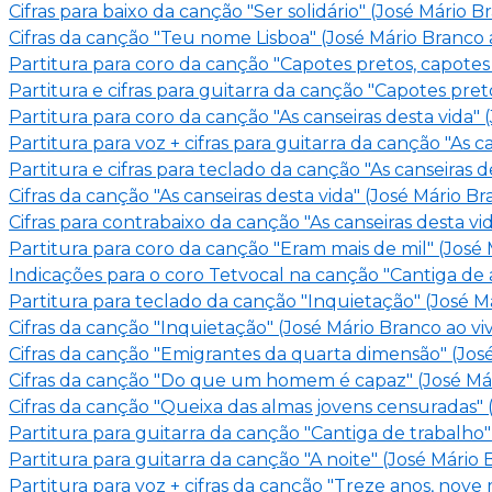
Cifras para baixo da canção "Ser solidário" (José Mário 
Cifras da canção "Teu nome Lisboa" (José Mário Branco 
Partitura para coro da canção "Capotes pretos, capotes
Partitura e cifras para guitarra da canção "Capotes pre
Partitura para coro da canção "As canseiras desta vida"
Partitura para voz + cifras para guitarra da canção "As c
Partitura e cifras para teclado da canção "As canseiras 
Cifras da canção "As canseiras desta vida" (José Mário B
Cifras para contrabaixo da canção "As canseiras desta vi
Partitura para coro da canção "Eram mais de mil" (José
Indicações para o coro Tetvocal na canção "Cantiga de 
Partitura para teclado da canção "Inquietação" (José M
Cifras da canção "Inquietação" (José Mário Branco ao vi
Cifras da canção "Emigrantes da quarta dimensão" (Jos
Cifras da canção "Do que um homem é capaz" (José Már
Cifras da canção "Queixa das almas jovens censuradas" 
Partitura para guitarra da canção "Cantiga de trabalho"
Partitura para guitarra da canção "A noite" (José Mário
Partitura para voz + cifras da canção "Treze anos, nove