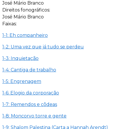
José Mário Branco
Direitos fonográficos:
José Mário Branco
Faixas:
1-1: Eh companheiro
1-2: Uma vez que já tudo se perdeu
1-3: Inquietação
1-4: Cantiga de trabalho
1-5: Engrenagem
1-6: Elogio da corporação
1-7: Remendos e côdeas
1-8: Moncorvo torre e gente
1-9: Shalom Palestina (Carta a Hannah Arendt)