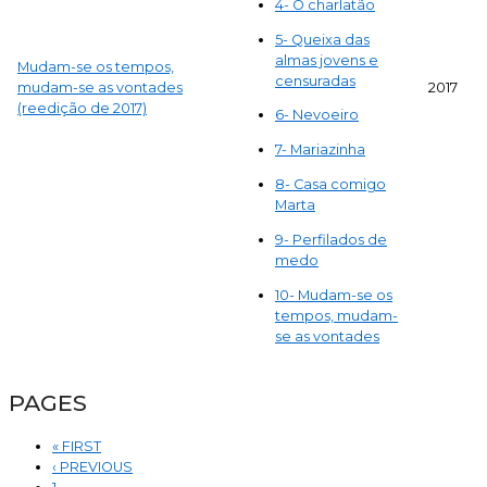
4- O charlatão
5- Queixa das
almas jovens e
Mudam-se os tempos,
censuradas
mudam-se as vontades
2017
(reedição de 2017)
6- Nevoeiro
7- Mariazinha
8- Casa comigo
Marta
9- Perfilados de
medo
10- Mudam-se os
tempos, mudam-
se as vontades
PAGES
« FIRST
‹ PREVIOUS