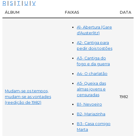
R
|
S
|
T
|
U
|
V
ÁLBUM
FAIXAS
DATA
A1- Abertura (Gare
d'Austerlitz)
A2- Cantiga para
pedir dois tostões
A3- Cantiga do
fogo e da guerra
A4- O charlatão
A5- Queixa das
almas jovens e
Mudam-se os tempos,
censuradas
mudam-se as vontades
1982
(reedição de 1982)
B1- Nevoeiro
B2- Mariazinha
B3- Casa comigo
Marta