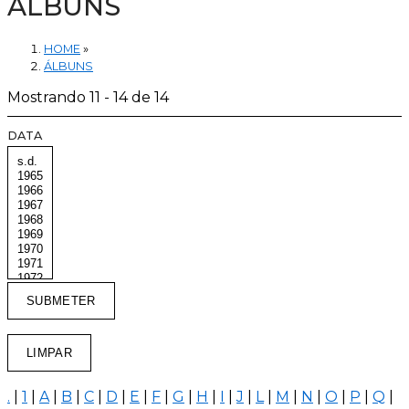
ÁLBUNS
HOME
»
ÁLBUNS
Mostrando 11 - 14 de 14
DATA
.
|
1
|
A
|
B
|
C
|
D
|
E
|
F
|
G
|
H
|
I
|
J
|
L
|
M
|
N
|
O
|
P
|
Q
|