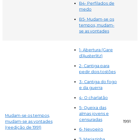
B4- Perfilados de
medo
B5- Mudam-se os
tempos, mudam-
se as vontades
1- Abertura (Gare
d'Austerlitz)
2- Cantiga para
pedir dois tostões
3- Cantiga do fogo
e da guerra
4- O charlatão
5- Queixa das
almas jovens e
Mudam-se os tempos,
censuradas
mudam-se as vontades
1991
(reedição de 1991)
6- Nevoeiro
7- Mariazinha