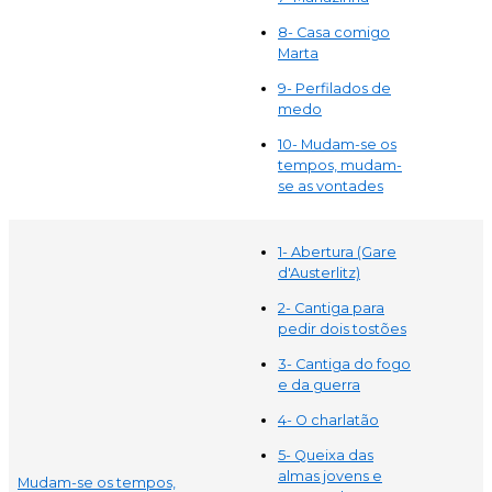
8- Casa comigo
Marta
9- Perfilados de
medo
10- Mudam-se os
tempos, mudam-
se as vontades
1- Abertura (Gare
d'Austerlitz)
2- Cantiga para
pedir dois tostões
3- Cantiga do fogo
e da guerra
4- O charlatão
5- Queixa das
almas jovens e
Mudam-se os tempos,