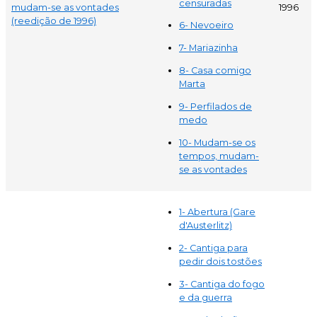
censuradas
mudam-se as vontades
1996
(reedição de 1996)
6- Nevoeiro
7- Mariazinha
8- Casa comigo
Marta
9- Perfilados de
medo
10- Mudam-se os
tempos, mudam-
se as vontades
1- Abertura (Gare
d'Austerlitz)
2- Cantiga para
pedir dois tostões
3- Cantiga do fogo
e da guerra