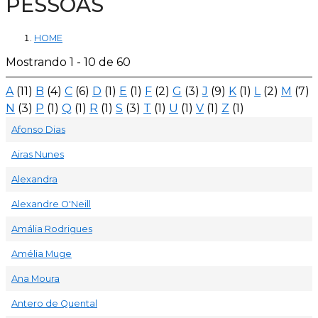
PESSOAS
HOME
Mostrando 1 - 10 de 60
A
(11)
B
(4)
C
(6)
D
(1)
E
(1)
F
(2)
G
(3)
J
(9)
K
(1)
L
(2)
M
(7)
N
(3)
P
(1)
Q
(1)
R
(1)
S
(3)
T
(1)
U
(1)
V
(1)
Z
(1)
Afonso Dias
Airas Nunes
Alexandra
Alexandre O'Neill
Amália Rodrigues
Amélia Muge
Ana Moura
Antero de Quental