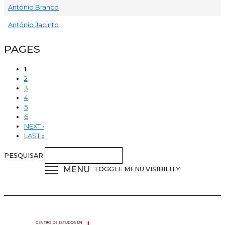
António Branco
António Jacinto
PAGES
1
2
3
4
5
6
NEXT ›
LAST »
PESQUISAR
MENU
TOGGLE MENU VISIBILITY