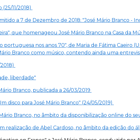
o (25/11/2018)
mitido a 7 de Dezembro de 2018: "José Mário Branco - I
neira", que homenageou José Mário Branco na Casa da Mú
ão portuguesa nos anos 70", de Maria de Fátima Caeiro (U
é Mário Branco como músico, contendo ainda uma entrevis
2/2018)
ade, liberdade"
é Mário Branco, publicada a 26/03/2019
"Um disco para José Mário Branco" (24/05/2019)
 Mário Branco, no âmbito da disponibilização online do s
om realização de Abel Cardoso, no âmbito da edição do ál