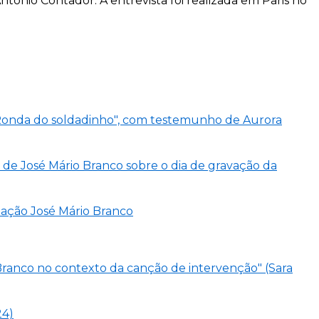
tónio Contador. A entrevista foi realizada em Paris no
 "Ronda do soldadinho", com testemunho de Aurora
de José Mário Branco sobre o dia de gravação da
ndação José Mário Branco
 Branco no contexto da canção de intervenção" (Sara
24)