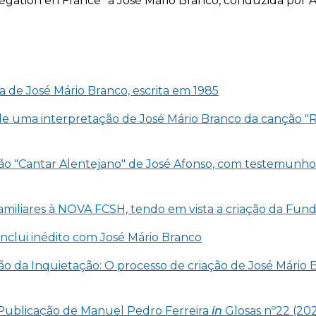
égation en France" a José Mário Branco, conduzida por An
a de José Mário Branco, escrita em 1985
o de uma interpretação de José Mário Branco da canção
ão "Cantar Alentejano" de José Afonso, com testemunho 
 familiares à NOVA FCSH, tendo em vista a criação da Fu
inclui inédito com José Mário Branco
ção da Inquietação: O processo de criação de José Mário
. Publicação de Manuel Pedro Ferreira
in
Glosas nº22 (20