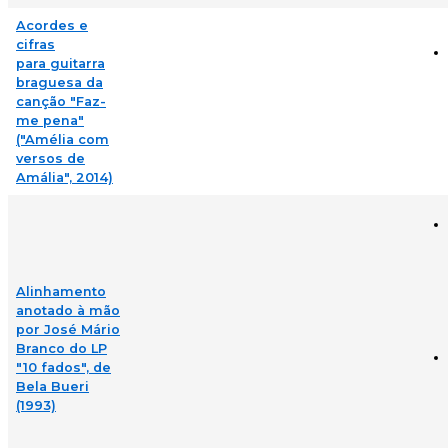
Acordes e
cifras
para guitarra
braguesa da
canção "Faz-
me pena"
("Amélia com
versos de
Amália", 2014)
Alinhamento
anotado à mão
por José Mário
Branco do LP
"10 fados", de
Bela Bueri
(1993)