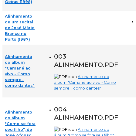
Oeiras (1998)
Alinhamento
de um recital
de José Mário
Branco no
Porto (1987)
003
Alinhamento
do álbum
ALINHAMENTO.PDF
"Camané ao
vivo - Como
Alinhamento do
sempre...
álbum "Camané ao vivo - Como
como dantes"
sempre... como dantes"
004
Alinhamento
ALINHAMENTO.PDF
do álbum
"Como se fora
seu filho", de
Alinhamento do
José Afonso
álbum "Como se fora seu filho",