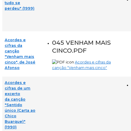
tudo se
perdeu" (1999)
Acordes e
045 VENHAM MAIS
cifras da
CINCO.PDF
canção
"Venham mais
cinco", de José
Acordes e cifras da
Afonso
canção "Venham mais cinco"
Acordes e
cifras de um
excerto
da canção
"Sentido
único (Carta ao
Chico
Buarque)"
(1990)