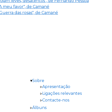
oiam leves, desatentos", de Fernando Pessoa
"A meu favor", de Camané
"Guerra das rosas", de Camané
Sobre
Apresentação
Ligações relevantes
Contacte-nos
Álbuns