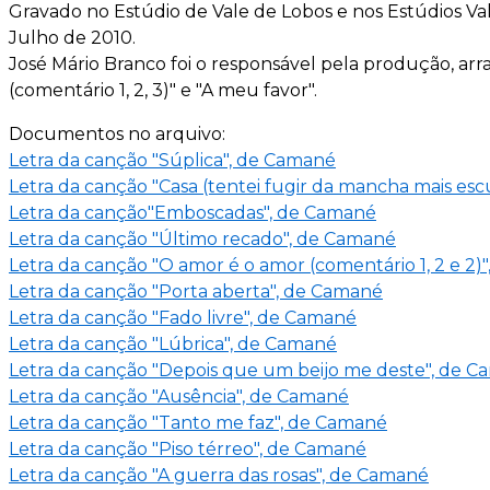
Gravado no Estúdio de Vale de Lobos e nos Estúdios Va
Julho de 2010.
José Mário Branco foi o responsável pela produção, ar
(comentário 1, 2, 3)" e "A meu favor".
Documentos no arquivo:
Letra da canção "Súplica", de Camané
Letra da canção "Casa (tentei fugir da mancha mais es
Letra da canção"Emboscadas", de Camané
Letra da canção "Último recado", de Camané
Letra da canção "O amor é o amor (comentário 1, 2 e 2)
Letra da canção "Porta aberta", de Camané
Letra da canção "Fado livre", de Camané
Letra da canção "Lúbrica", de Camané
Letra da canção "Depois que um beijo me deste", de 
Letra da canção "Ausência", de Camané
Letra da canção "Tanto me faz", de Camané
Letra da canção "Piso térreo", de Camané
Letra da canção "A guerra das rosas", de Camané