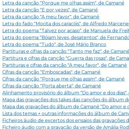
Letra da canção "Porque me olhas assim", de Camané
Letra da canção "E por vezes", de Camané
Letra da canção "A meu favor", de Camané
Letra do fado "Mocita dos caracóis", de Alfredo Marcene
Letra do poema "Talvez por acaso", de Manuela de Frei
Letra do poema "Bóiam leves, desatentos", de Fernand
Letra do poema "Tudo", de José Mário Branco
Partituras e cifras da canção "Tanto me faz", de Caman
Partitura e cifras da canção "Guerra das rosas", de Cam
Partituras e cifras da canção "A meu favor", de Camané
Cifras da canção "Emboscadas", de Camané
Cifras da canção "Porque me olhas assim", de Camané
Cifras da canção "Porta aberta", de Camané
Alinhamento provisório do álbum "Do amor e dos dias"
Mapa das gravações dos takes das canções do álbum d
Mapa das gravações do álbum de Camané "Do amor e d
Lista dos temas + outras informações do álbum de Cama
Ficheiros áudio de excertos dos ensaios das gravações
Ficheiro áudio com a gravação da versão de Amália Ro