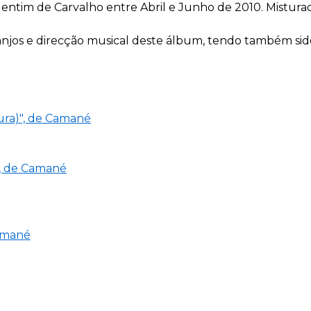
lentim de Carvalho entre Abril e Junho de 2010. Mistur
ranjos e direcção musical deste álbum, tendo também sid
cura)", de Camané
", de Camané
Camané