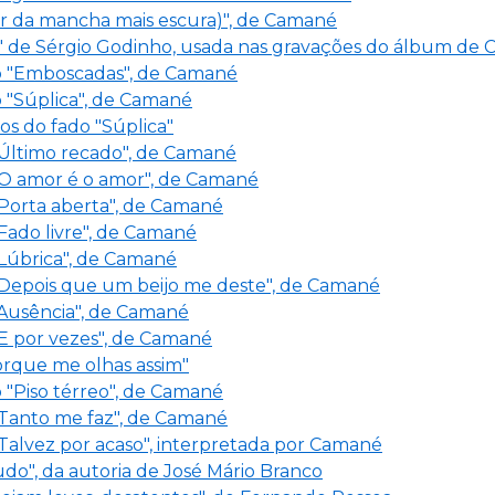
gir da mancha mais escura)", de Camané
" de Sérgio Godinho, usada nas gravações do álbum de 
ão "Emboscadas", de Camané
o "Súplica", de Camané
os do fado "Súplica"
"Último recado", de Camané
 "O amor é o amor", de Camané
"Porta aberta", de Camané
Fado livre", de Camané
"Lúbrica", de Camané
 "Depois que um beijo me deste", de Camané
"Ausência", de Camané
"E por vezes", de Camané
orque me olhas assim"
 "Piso térreo", de Camané
"Tanto me faz", de Camané
"Talvez por acaso", interpretada por Camané
do", da autoria de José Mário Branco