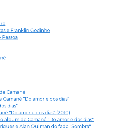
iro
tas e Franklin Godinho
o Pessoa
é
ané
, de Camané
e Camané "Do amor e dos dias"
os dias"
né "Do amor e dos dias" (2010)
 do álbum de Camané "Do amor e dos dias"
drigues e Alan Oulman do fado "Sombra"