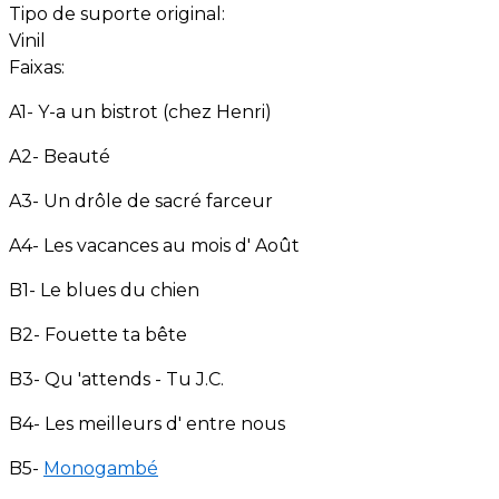
Tipo de suporte original:
Vinil
Faixas:
A1- Y-a un bistrot (chez Henri)
A2- Beauté
A3- Un drôle de sacré farceur
A4- Les vacances au mois d' Août
B1- Le blues du chien
B2- Fouette ta bête
B3- Qu 'attends - Tu J.C.
B4- Les meilleurs d' entre nous
B5-
Monogambé