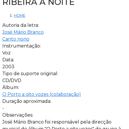
RIBEIRA À NOITE
HOME
Autoria da letra:
José Mário Branco
Canto nono
Instrumentação:
Voz
Data:
2003
Tipo de suporte original:
CD/DVD
Álbum:
O Porto a oito vozes (colaboração)
Duração aproximada:
-
Observações:
José Mário Branco foi responsável pela direcção
musical do álbum "O Porto a oito vozes" do grupo à