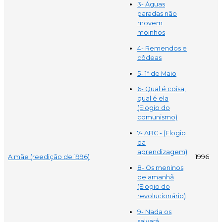
3- Águas
paradas não
movem
moinhos
4- Remendos e
côdeas
5- 1º de Maio
6- Qual é coisa,
qual é ela
(Elogio do
comunismo)
7- ABC - (Elogio
da
aprendizagem)
A mãe (reedição de 1996)
1996
8- Os meninos
de amanhã
(Elogio do
revolucionário)
9- Nada os
salvará