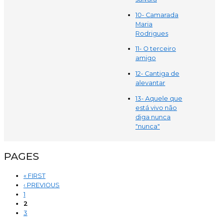
10- Camarada
Maria
Rodrigues
11- O terceiro
amigo
12- Cantiga de
alevantar
13- Aquele que
está vivo não
diga nunca
"nunca"
PAGES
« FIRST
‹ PREVIOUS
1
2
3