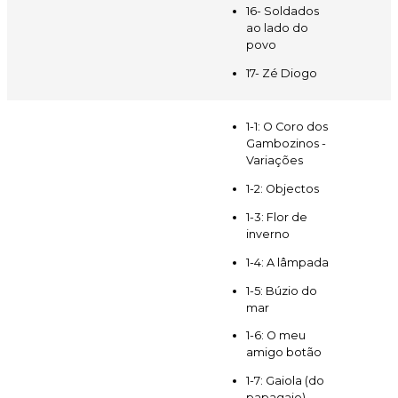
16- Soldados
ao lado do
povo
17- Zé Diogo
1-1: O Coro dos
Gambozinos -
Variações
1-2: Objectos
1-3: Flor de
inverno
1-4: A lâmpada
1-5: Búzio do
mar
1-6: O meu
amigo botão
1-7: Gaiola (do
papagaio)