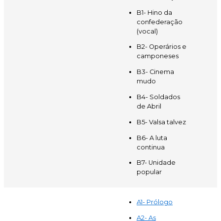
B1- Hino da
confederação
(vocal)
B2- Operários e
camponeses
B3- Cinema
mudo
B4- Soldados
de Abril
B5- Valsa talvez
B6- A luta
continua
B7- Unidade
popular
A1- Prólogo
A
2- As