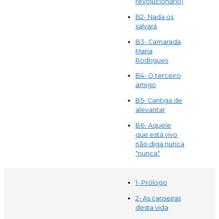
revolucionário)
B
2
- Nada os
salvará
B
3- Camarada
Maria
Rodrigues
B
4- O terceiro
amigo
B
5- Cantiga de
alevantar
B
6- Aquele
que está vivo
não diga nunca
"nunca"
1- Prólogo
2- As canseiras
desta vida