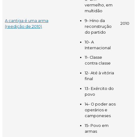
vermelho, em
multidão
A cantiga é uma arma
9- Hino da
2010
(reedição de 2010)
reconstrução
do partido
10- A
Internacional
11- Classe
contra classe
12- Até à vitória
final
13- Exército do
povo
14- O poder aos
operários e
camponeses
15- Povo em
armas