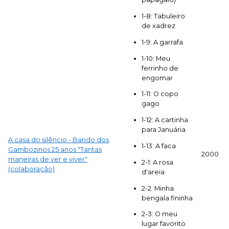
1-8: Tabuleiro
de xadrez
1-9: A garrafa
1-10: Meu
ferrinho de
engomar
1-11: O copo
gago
1-12: A cartinha
para Januária
A casa do silêncio - Bando dos
1-13: A faca
Gambozinos 25 anos "Tantas
2000
maneiras de ver e viver"
2-1: A rosa
(colaboração)
d'areia
2-2: Minha
bengala fininha
2-3: O meu
lugar favorito