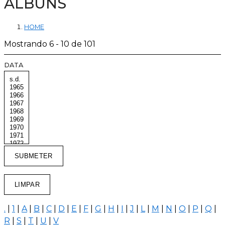
ÁLBUNS
HOME
Mostrando 6 - 10 de 101
DATA
.
|
1
|
A
|
B
|
C
|
D
|
E
|
F
|
G
|
H
|
I
|
J
|
L
|
M
|
N
|
O
|
P
|
Q
|
R
|
S
|
T
|
U
|
V