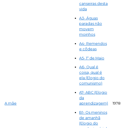
canseiras desta
vida
A
3- Águas
paradas não
movem
moinhos
A
4- Remendos
e côdeas
A
5- 1º de Maio
A
6- Qual é
coisa, qual é
ela (Elogio do
comunismo)
A
7- ABC (Elogio
da
A mãe
1978
aprendizagem)
B1- Os meninos
de amanhã
(Elogio do