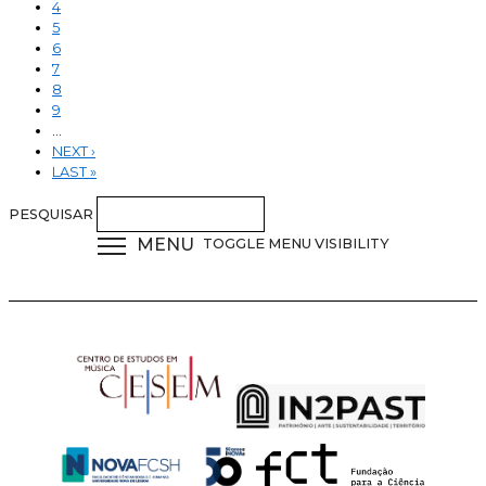
4
5
6
7
8
9
…
NEXT ›
LAST »
PESQUISAR
MENU
TOGGLE MENU VISIBILITY