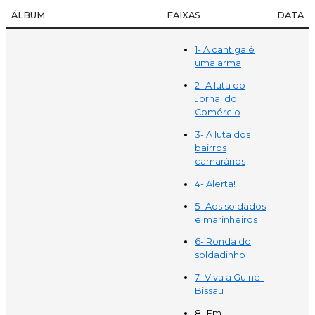
ÁLBUM
FAIXAS
DATA
1- A cantiga é
uma arma
2- A luta do
Jornal do
Comércio
3- A luta dos
bairros
camarários
4- Alerta!
5- Aos soldados
e marinheiros
6- Ronda do
soldadinho
7- Viva a Guiné-
Bissau
8- Em