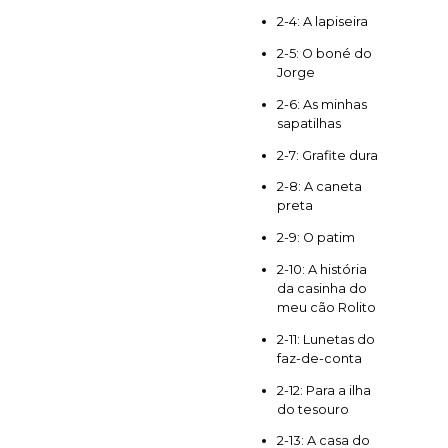
2-4: A lapiseira
2-5: O boné do
Jorge
2-6: As minhas
sapatilhas
2-7: Grafite dura
2-8: A caneta
preta
2-9: O patim
2-10: A história
da casinha do
meu cão Rolito
2-11: Lunetas do
faz-de-conta
2-12: Para a ilha
do tesouro
2-13: A casa do