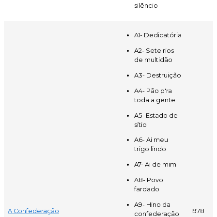
silêncio
A1- Dedicatória
A2- Sete rios
de multidão
A3- Destruição
A4- Pão p'ra
toda a gente
A5- Estado de
sítio
A6- Ai meu
trigo lindo
A7- Ai de mim
A8- Povo
fardado
A9- Hino da
A Confederação
1978
confederação