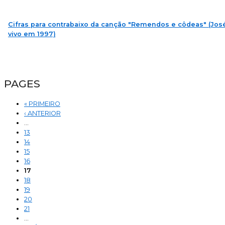
Cifras para contrabaixo da canção "Remendos e côdeas" (Jos
vivo em 1997)
PAGES
« PRIMEIRO
‹ ANTERIOR
…
13
14
15
16
17
18
19
20
21
…