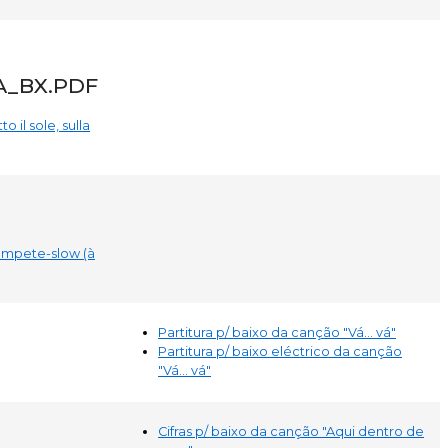
A_BX.PDF
o il sole, sulla
rompete-slow (à
Partitura p/ baixo da canção "Vá... vá"
Partitura p/ baixo eléctrico da canção
"Vá... vá"
Cifras p/ baixo da canção "Aqui dentro de