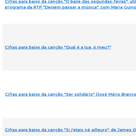
Cifras para baixo da canção "O baile das segundas-feiras", uti
programa da RTP "Deixem passar a música", com Maria Guino
Cifras para baixo da canção "Qual é a tua, ó meu?"
Cifras para baixo da canção "Ser solidário" (José Mário Branc
Cifras para baixo da canção "Si j'etais né ailleurs", de James Ol