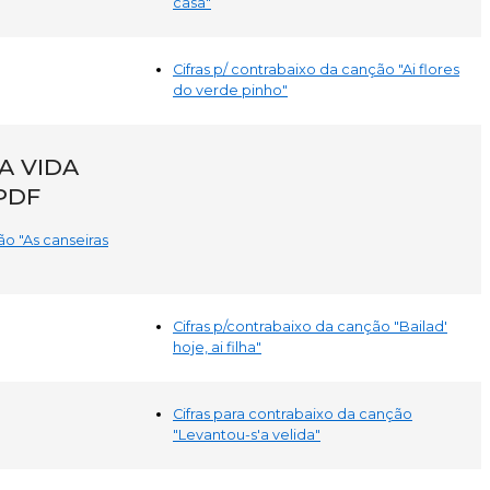
casa"
Cifras p/ contrabaixo da canção "Ai flores
do verde pinho"
A VIDA
PDF
ão "As canseiras
Cifras p/contrabaixo da canção "Bailad'
hoje, ai filha"
Cifras para contrabaixo da canção
"Levantou-s'a velida"