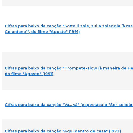
Cifras para baixo da canção "Sotto il sole, sulla spiaggia (à m
Celentano)", do filme "Agosto" (1991)
Cifras para baixo da canção "Trompete-slow (à maneira de He
do filme "Agosto" (1991)
Cifras para baixo da canção "Vá... vá" (espectáculo "Ser solidár
Cifras para baixo da canção "Aqui dentro de casa" (1972)