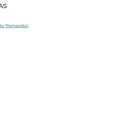
AS
nção "Remendos