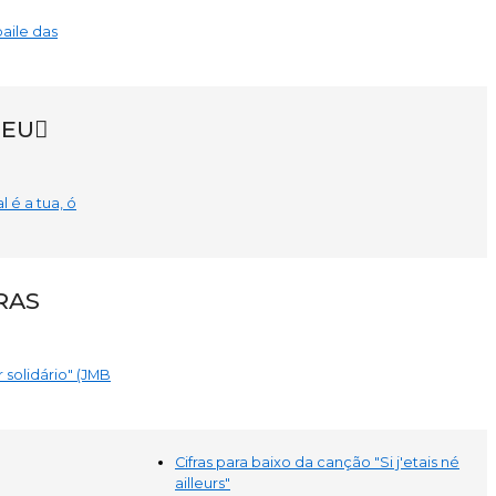
baile das
MEU
 é a tua, ó
FRAS
 solidário" (JMB
Cifras para baixo da canção "Si j'etais né
ailleurs"