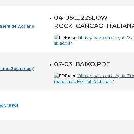
04-05C_22SLOW-
ROCK_CANCAO_ITALIAN
aneira de Adriano
Cifras p/ baixo da canção "Sott
spiaggia"
07-03_BAIXO.PDF
lmut Zacharias)",
Cifras p/ baixo da canção "T
maneira de Helmut Zacharias)"
io", 1980)