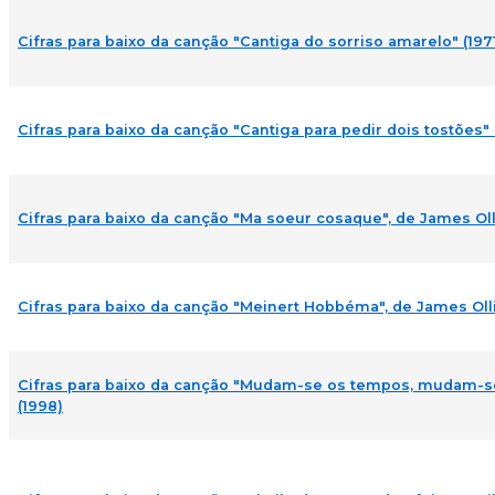
Cifras para baixo da canção "Cantiga do sorriso amarelo" (197
Cifras para baixo da canção "Cantiga para pedir dois tostões" 
Cifras para baixo da canção "Ma soeur cosaque", de James Olli
Cifras para baixo da canção "Meinert Hobbéma", de James Olli
Cifras para baixo da canção "Mudam-se os tempos, mudam-s
(1998)