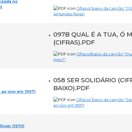
lizada no
t
Cifras p/ baixo da canção "O 
segundas-feiras"
097B QUAL É A TUA, Ó 
(CIFRAS).PDF
Cifras p/baixo da canção "Qual
meu?"
058 SER SOLIDÁRIO (CI
BAIXO).PDF
o ao vivo em 1997)
Cifras p/ baixo da canção "Ser
ao vivo em 1997)
livier (1970)