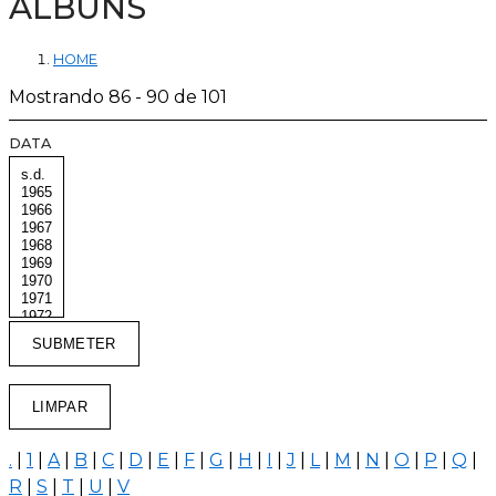
ÁLBUNS
HOME
Mostrando 86 - 90 de 101
DATA
.
|
1
|
A
|
B
|
C
|
D
|
E
|
F
|
G
|
H
|
I
|
J
|
L
|
M
|
N
|
O
|
P
|
Q
|
R
|
S
|
T
|
U
|
V