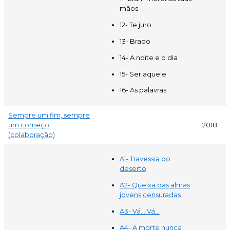
mãos
12- Te juro
13- Brado
14- A noite e o dia
15- Ser aquele
16- As palavras
Sempre um fim, sempre
um começo
2018
(colaboração)
A1- Travessia do
deserto
A2- Queixa das almas
jovens censuradas
A3- Vá... Vá...
A4- A morte nunca