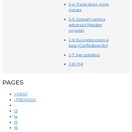
2-4: Treze anos, nove
meses
2-5: Sopram ventos
adversos (Maiden
voyage)
2-6: Eu vi este povo a
lutar (Confederação)
2-7: Ser solidário
2-8: FMI
PAGES
« FIRST
‹ PREVIOUS
…
13
14
15
16