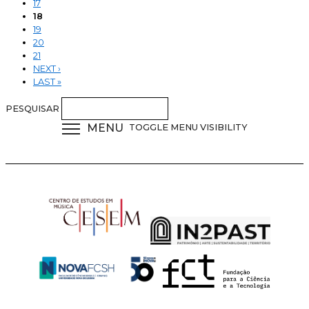
17
18
19
20
21
NEXT ›
LAST »
PESQUISAR
MENU
TOGGLE MENU VISIBILITY