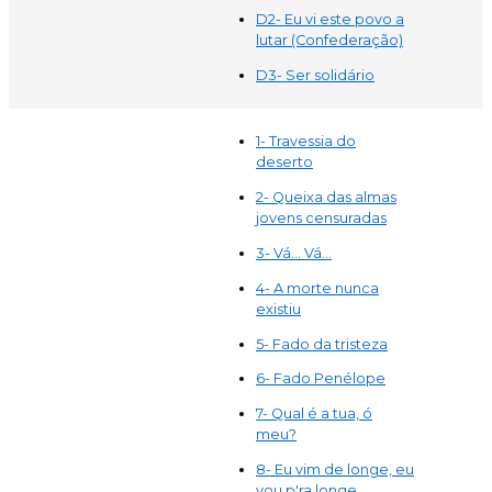
D2- Eu vi este povo a
lutar (Confederação)
D3- Ser solidário
1- Travessia do
deserto
2- Queixa das almas
jovens censuradas
3- Vá... Vá...
4- A morte nunca
existiu
5- Fado da tristeza
6- Fado Penélope
7- Qual é a tua, ó
meu?
8- Eu vim de longe, eu
vou p'ra longe