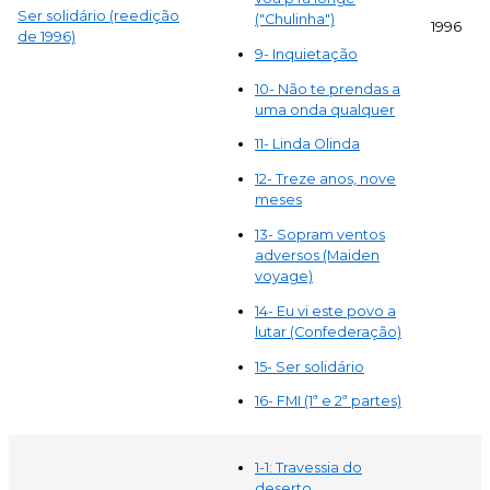
Ser solidário (reedição
("Chulinha")
1996
de 1996)
9- Inquietação
10- Não te prendas a
uma onda qualquer
11- Linda Olinda
12- Treze anos, nove
meses
13- Sopram ventos
adversos (Maiden
voyage)
14- Eu vi este povo a
lutar (Confederação)
15- Ser solidário
16- FMI (1ª e 2ª partes)
1-1: Travessia do
deserto