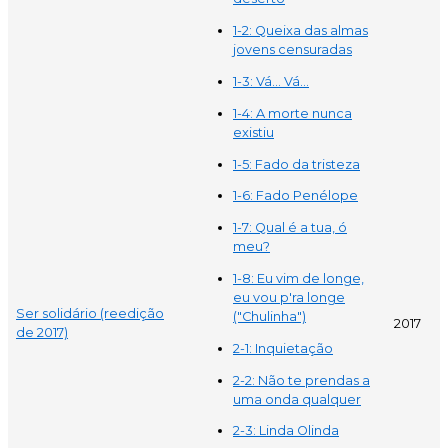
1-2: Queixa das almas
jovens censuradas
1-3: Vá... Vá...
1-4: A morte nunca
existiu
1-5: Fado da tristeza
1-6: Fado Penélope
1-7: Qual é a tua, ó
meu?
1-8: Eu vim de longe,
eu vou p'ra longe
Ser solidário (reedição
("Chulinha")
2017
de 2017)
2-1: Inquietação
2-2: Não te prendas a
uma onda qualquer
2-3: Linda Olinda