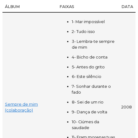
ÁLBUM
FAIXAS
DATA
1- Mar impossível
2- Tudo isso
3- Lembra-te sempre
de mim
4- Bicho de conta
5- Antes do grito
6- Este silêncio
7- Sonhar durante o
fado
8- Sei de um rio
Sempre de mim
2008
(colaboração)
9- Dança de volta
10- Ciúmes da
saudade
11- Eram morenas tuas