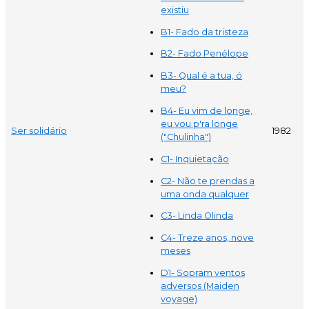
existiu
B1- Fado da tristeza
B2- Fado Penélope
B3- Qual é a tua, ó
meu?
B4- Eu vim de longe,
eu vou p'ra longe
Ser solidário
1982
("Chulinha")
C1- Inquietação
C2- Não te prendas a
uma onda qualquer
C3- Linda Olinda
C4- Treze anos, nove
meses
D1- Sopram ventos
adversos (Maiden
voyage)