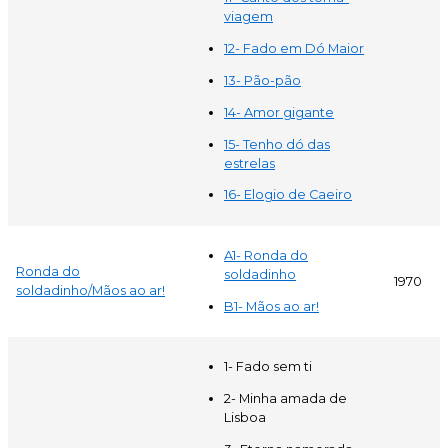
viagem
12- Fado em Dó Maior
13- Pão-pão
14- Amor gigante
15- Tenho dó das
estrelas
16- Elogio de Caeiro
A1- Ronda do
Ronda do
soldadinho
1970
soldadinho/Mãos ao ar!
B1- Mãos ao ar!
1- Fado sem ti
2- Minha amada de
Lisboa