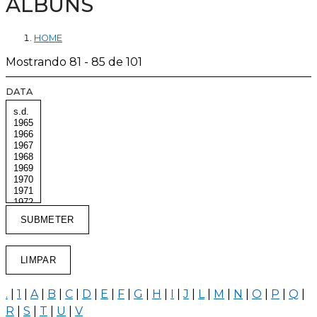
ÁLBUNS
HOME
Mostrando 81 - 85 de 101
DATA
.
|
1
|
A
|
B
|
C
|
D
|
E
|
F
|
G
|
H
|
I
|
J
|
L
|
M
|
N
|
O
|
P
|
Q
|
R
|
S
|
T
|
U
|
V