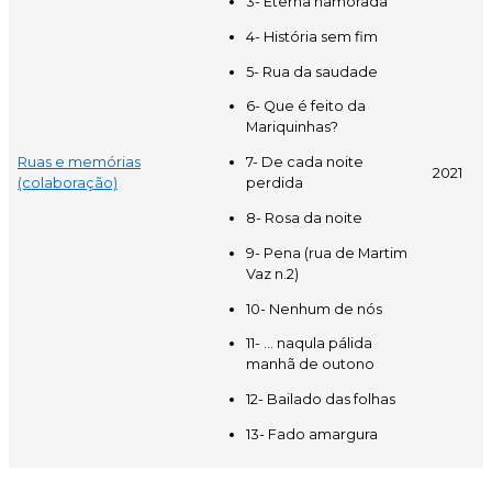
3- Eterna namorada
4- História sem fim
5- Rua da saudade
6- Que é feito da
Mariquinhas?
Ruas e memórias
7- De cada noite
2021
(colaboração)
perdida
8- Rosa da noite
9- Pena (rua de Martim
Vaz n.2)
10- Nenhum de nós
11- ... naqula pálida
manhã de outono
12- Bailado das folhas
13- Fado amargura