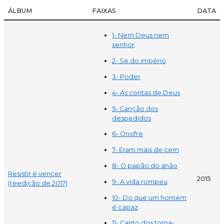
ÁLBUM
FAIXAS
DATA
1- Nem Deus nem
senhor
2- Se do império
3- Poder
4- As contas de Deus
5- Canção dos
despedidos
6- Onofre
7- Eram mais de cem
8- O papão do anão
Resistir é vencer
2015
9- A vida rompeu
(reedição de 2017)
10- Do que um homem
é capaz
11- Canto dos torna-