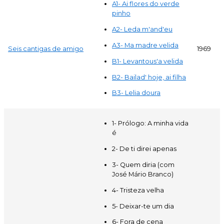
A1- Ai flores do verde
pinho
A2- Leda m'and'eu
A3- Ma madre velida
Seis cantigas de amigo
1969
B1- Levantous'a velida
B2- Bailad' hoje, ai filha
B3- Lelia doura
1- Prólogo: A minha vida
é
2- De ti direi apenas
3- Quem diria (com
José Mário Branco)
4- Tristeza velha
5- Deixar-te um dia
6- Fora de cena