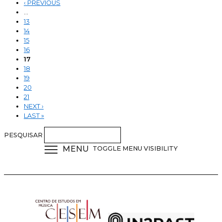
‹ PREVIOUS
…
13
14
15
16
17
18
19
20
21
NEXT ›
LAST »
PESQUISAR
MENU
TOGGLE MENU VISIBILITY