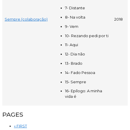
7- Distante
8- Na volta
Sempre (colaboração)
2018
9- Vem
10- Rezando pedi por ti
11- Aqui
12- Dia não
13- Brado
14- Fado Pessoa
15- Sempre
16- Epílogo: A minha
vida é
PAGES
« FIRST