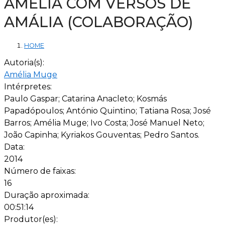
AMÉLIA COM VERSOS DE
AMÁLIA (COLABORAÇÃO)
HOME
Autoria(s):
Amélia Muge
Intérpretes:
Paulo Gaspar; Catarina Anacleto; Kosmás
Papadópoulos; António Quintino; Tatiana Rosa; José
Barros; Amélia Muge; Ivo Costa; José Manuel Neto;
João Capinha; Kyriakos Gouventas; Pedro Santos.
Data:
2014
Número de faixas:
16
Duração aproximada:
00:51:14
Produtor(es):