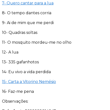
7- Quero cantar para a lua
8- O tempo dantes corria
9- Ai de mim que me perdi
10- Quadras soltas
11- O mosquito mordeu-me no olho
12- A lua
13- 335 gafanhotos
14- Eu vivo a vida perdida
15- Carta a Vitorino Nemésio
16- Faz-me pena
Observações: