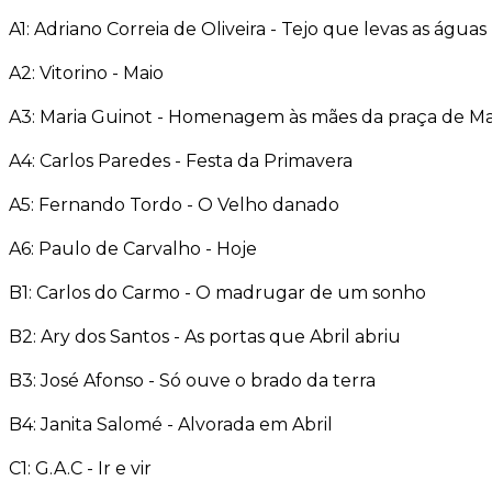
A1: Adriano Correia de Oliveira - Tejo que levas as águas
A2: Vitorino - Maio
A3: Maria Guinot - Homenagem às mães da praça de Ma
A4: Carlos Paredes - Festa da Primavera
A5: Fernando Tordo - O Velho danado
A6: Paulo de Carvalho - Hoje
B1: Carlos do Carmo - O madrugar de um sonho
B2: Ary dos Santos - As portas que Abril abriu
B3: José Afonso - Só ouve o brado da terra
B4: Janita Salomé - Alvorada em Abril
C1: G.A.C - Ir e vir