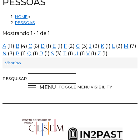
PESSOAS
HOME
»
PESSOAS
Mostrando 1 - 1 de 1
A
(11)
B
(4)
C
(6)
D
(1)
E
(1)
F
(2)
G
(3)
J
(9)
K
(1)
L
(2)
M
(7)
N
(3)
P
(1)
Q
(1)
R
(1)
S
(3)
T
(1)
U
(1)
V
(1)
Z
(1)
Vitorino
PESQUISAR
MENU
TOGGLE MENU VISIBILITY