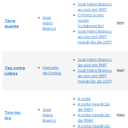
José Mário Branco
ao vivo em 1997
O Porto a oito
José
vozes
Terra
Mário
1997
(colaboração)
quente
Branco
José Mário Branco
ao vivo em 1997
(reedição de 2017)
José Mário Branco
ao vivo em 1997
Manuela
Teu nome
José Mário Branco
1987
de Freitas
Lisboa
ao vivo em 1997
(reedição de 2017)
A noite
A noite (reedição
José
de 1987)
Tiro-no-
Mário
A noite (reedição
1985
liro
Branco
de 1996)
A noite (reedição