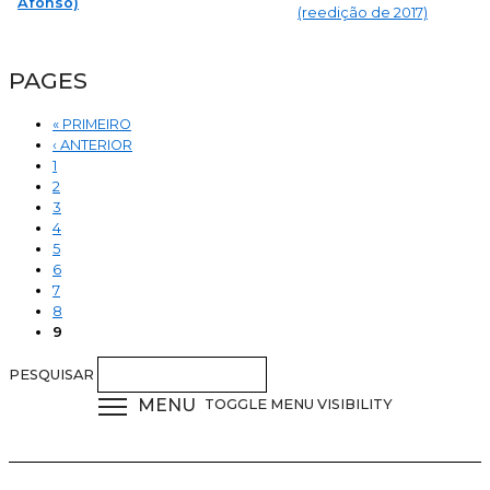
Afonso)
(reedição de 2017)
PAGES
« PRIMEIRO
‹ ANTERIOR
1
2
3
4
5
6
7
8
9
PESQUISAR
MENU
TOGGLE MENU VISIBILITY