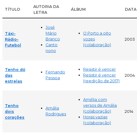
AUTORIA DA
TÍTULO
ÁLBUM
DATA
LETRA
José
Mário
O Porto a oito
Táxi-
Branco
vozes
Rádio-
2003
Canto
(colaboração)
Futebol
nono
Resistir é vencer
Tenho dó
Fernando
Resistir é vencer
das
2004
Pessoa
(reedição de 2017)
estrelas
Amélia com
versos de Amália
Tenho
Amália
(colaboração)
dois
2014
Rodrigues
Horas vazias
corações
(colaboração)