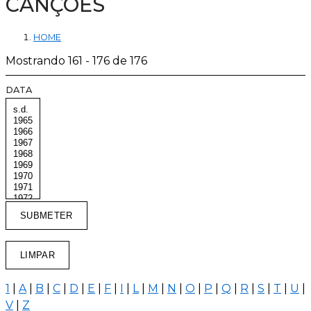
CANÇÕES
HOME
Mostrando 161 - 176 de 176
DATA
1
|
A
|
B
|
C
|
D
|
E
|
F
|
I
|
L
|
M
|
N
|
O
|
P
|
Q
|
R
|
S
|
T
|
U
|
V
|
Z