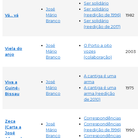
Ser solidário
José
Ser solidário
Mário
(reedição de 1996)
Vá... vá
1982
Branco
Ser solidário
(reedição de 2017)
José
O Porto a oito
Viela do
Mário
vozes
2003
anjo
Branco
(colaboração)
A cantiga é uma
José
arma
Viva a
Mário
A cantiga é uma
Guiné-
1975
Branco
arma (reedição
Bissau
de 2010)
Correspondências
Zeca
José
Correspondências
(Carta a
Mário
(reedição de 1996)
1990
José
Branco
Correspondências