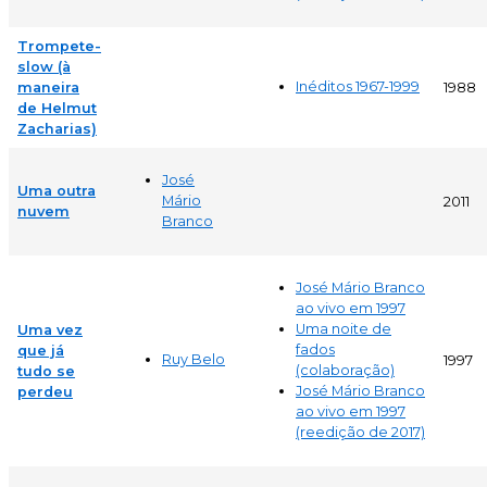
Trompete-
slow (à
Inéditos 1967-1999
maneira
1988
de Helmut
Zacharias)
José
Uma outra
Mário
2011
nuvem
Branco
José Mário Branco
ao vivo em 1997
Uma noite de
Uma vez
fados
que já
Ruy Belo
1997
(colaboração)
tudo se
José Mário Branco
perdeu
ao vivo em 1997
(reedição de 2017)