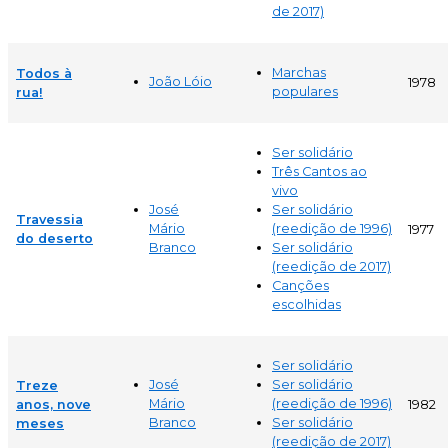
de 2017)
Marchas
Todos à
João Lóio
1978
populares
rua!
Ser solidário
Três Cantos ao
vivo
José
Ser solidário
Travessia
Mário
(reedição de 1996)
1977
do deserto
Branco
Ser solidário
(reedição de 2017)
Canções
escolhidas
Ser solidário
José
Ser solidário
Treze
Mário
(reedição de 1996)
anos, nove
1982
Branco
Ser solidário
meses
(reedição de 2017)