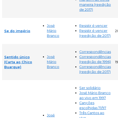
maneira (reedição
de 2017)
José
Resistir é vencer
Mário
Resistir é vencer
Se do império
2
Branco
(reedição de 2017)
Correspondências
José
Correspondências
Sentido único
Mário
(reedição de 1996)
(Carta ao Chico
1
Branco
Correspondências
Buarque)
(reedição de 2017)
Ser solidário
José Mário Branco
ao vivo em 1997
Canções
escolhidas 71/97
Três Cantos ao
José
vivo