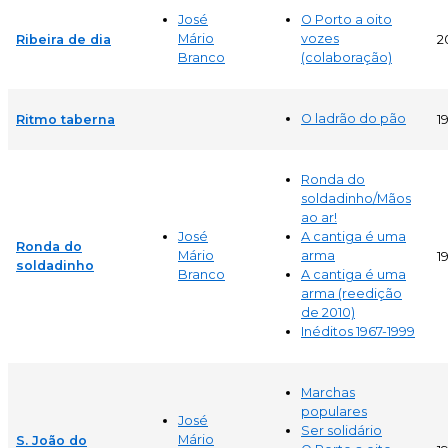
José
O Porto a oito
Mário
vozes
Ribeira de dia
2
Branco
(colaboração)
O ladrão do pão
Ritmo taberna
1
Ronda do
soldadinho/Mãos
ao ar!
José
A cantiga é uma
Ronda do
Mário
arma
1
soldadinho
Branco
A cantiga é uma
arma (reedição
de 2010)
Inéditos 1967-1999
Marchas
populares
José
Ser solidário
Mário
S. João do