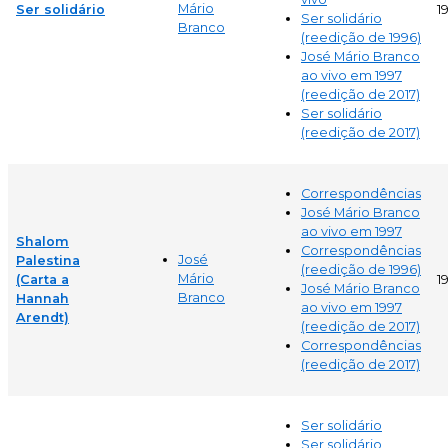
Mário
Ser solidário
1
Ser solidário
Branco
(reedição de 1996)
José Mário Branco
ao vivo em 1997
(reedição de 2017)
Ser solidário
(reedição de 2017)
Correspondências
José Mário Branco
ao vivo em 1997
Shalom
Correspondências
José
Palestina
(reedição de 1996)
Mário
(Carta a
1
José Mário Branco
Branco
Hannah
ao vivo em 1997
Arendt)
(reedição de 2017)
Correspondências
(reedição de 2017)
Ser solidário
Ser solidário