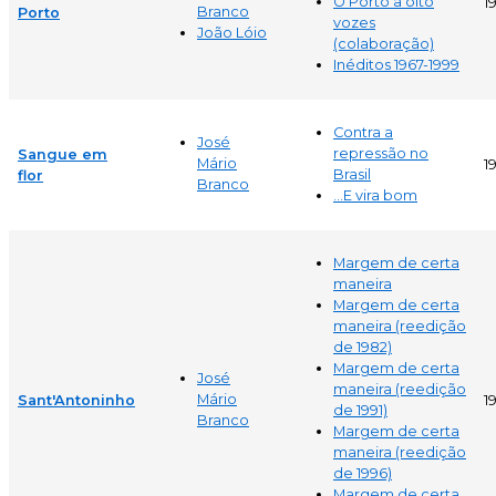
O Porto a oito
1
Branco
Porto
vozes
João Lóio
(colaboração)
Inéditos 1967-1999
Contra a
José
repressão no
Sangue em
Mário
1
Brasil
flor
Branco
...E vira bom
Margem de certa
maneira
Margem de certa
maneira (reedição
de 1982)
Margem de certa
José
maneira (reedição
Mário
Sant'Antoninho
1
de 1991)
Branco
Margem de certa
maneira (reedição
de 1996)
Margem de certa