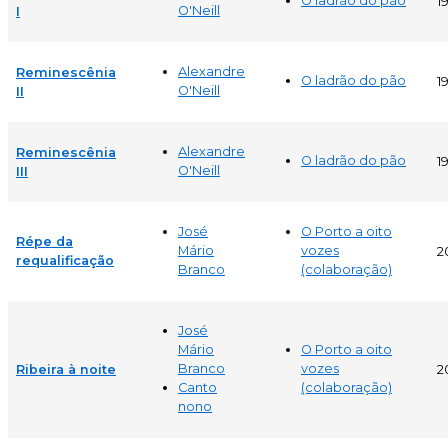
O ladrão do pão
1
O'Neill
I
Alexandre
Reminescênia
O ladrão do pão
1
O'Neill
II
Alexandre
Reminescênia
O ladrão do pão
1
O'Neill
III
José
O Porto a oito
Répe da
Mário
vozes
2
requalificação
Branco
(colaboração)
José
Mário
O Porto a oito
Branco
vozes
Ribeira à noite
2
Canto
(colaboração)
nono