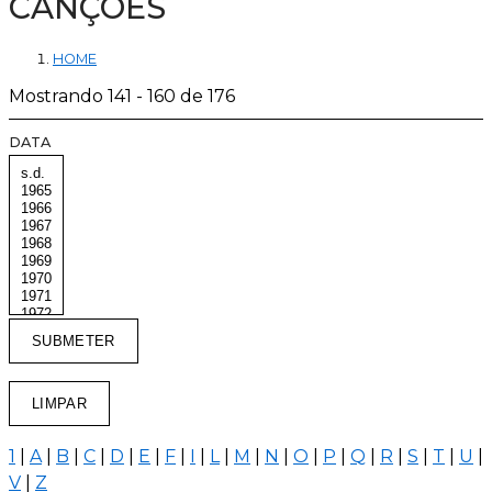
CANÇÕES
HOME
Mostrando 141 - 160 de 176
DATA
1
|
A
|
B
|
C
|
D
|
E
|
F
|
I
|
L
|
M
|
N
|
O
|
P
|
Q
|
R
|
S
|
T
|
U
|
V
|
Z