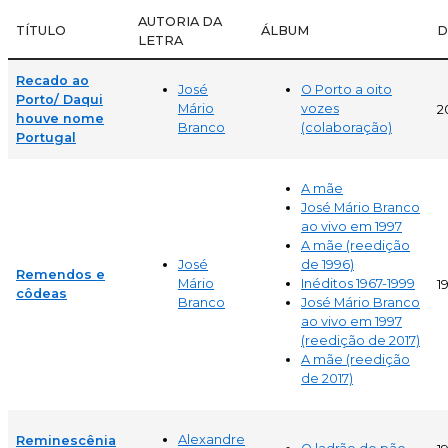
AUTORIA DA
TÍTULO
ÁLBUM
D
LETRA
Recado ao
José
O Porto a oito
Porto/ Daqui
Mário
vozes
2
houve nome
Branco
(colaboração)
Portugal
A mãe
José Mário Branco
ao vivo em 1997
A mãe (reedição
José
de 1996)
Remendos e
Mário
Inéditos 1967-1999
1
côdeas
Branco
José Mário Branco
ao vivo em 1997
(reedição de 2017)
A mãe (reedição
de 2017)
Alexandre
Reminescênia