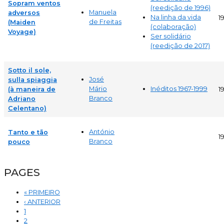
Sopram ventos
(reedição de 1996)
Manuela
adversos
Na linha da vida
1
de Freitas
(Maiden
(colaboração)
Voyage)
Ser solidário
(reedição de 2017)
Sotto il sole,
José
sulla spiaggia
Mário
Inéditos 1967-1999
(à maneira de
1
Branco
Adriano
Celentano)
António
Tanto e tão
1
Branco
pouco
PAGES
« PRIMEIRO
‹ ANTERIOR
1
2