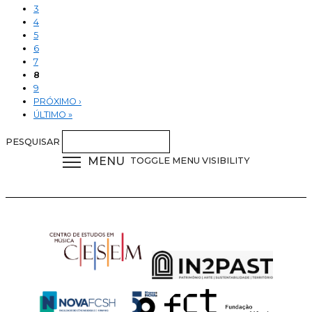
3
4
5
6
7
8
9
PRÓXIMO ›
ÚLTIMO »
PESQUISAR
MENU
TOGGLE MENU VISIBILITY