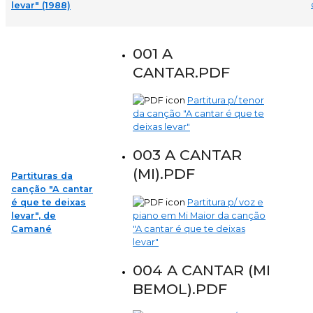
levar" (1988)
001 A
CANTAR.PDF
Partitura p/ tenor
da canção "A cantar é que te
deixas levar"
003 A CANTAR
(MI).PDF
Partituras da
canção "A cantar
é que te deixas
Partitura p/ voz e
levar", de
piano em Mi Maior da canção
Camané
"A cantar é que te deixas
levar"
004 A CANTAR (MI
BEMOL).PDF