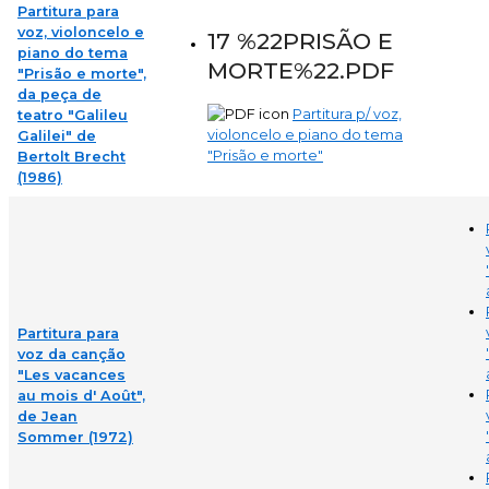
Partitura para
voz, violoncelo e
17 %22PRISÃO E
piano do tema
MORTE%22.PDF
"Prisão e morte",
da peça de
Partitura p/ voz,
teatro "Galileu
violoncelo e piano do tema
Galilei" de
"Prisão e morte"
Bertolt Brecht
(1986)
Partitura para
voz da canção
"Les vacances
au mois d' Août",
de Jean
Sommer (1972)