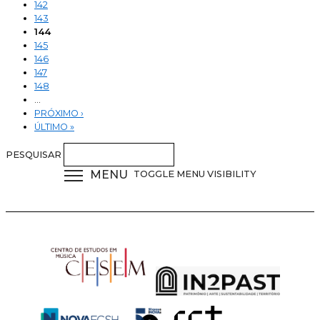
142
143
144
145
146
147
148
…
PRÓXIMO ›
ÚLTIMO »
PESQUISAR
MENU
TOGGLE MENU VISIBILITY