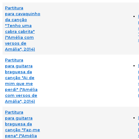
Partitura
para cavaquinho
da canção
"Tenho uma
cabra cabrita"
("Amélia com
versos de
Amália", 2014)
Partitura
para guitarra
braguesa da
canção "Ai de
mim que me
perdi" ("Amélia
com versos de
Amália", 2014)
Partitura
para guitarra
braguesa da
canção "Faz-me
pena" ("Amélia