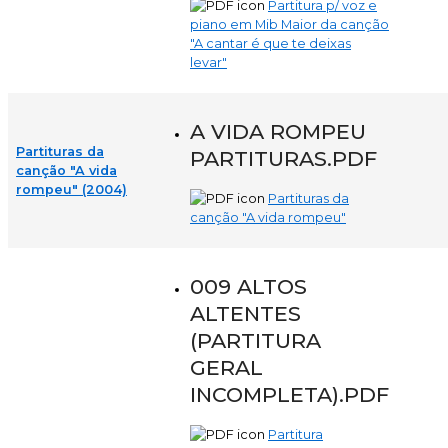
Partitura p/ voz e
piano em Mib Maior da canção
"A cantar é que te deixas
levar"
A VIDA ROMPEU
Partituras da
PARTITURAS.PDF
canção "A vida
rompeu" (2004)
Partituras da
canção "A vida rompeu"
009 ALTOS
ALTENTES
(PARTITURA
GERAL
INCOMPLETA).PDF
Partitura